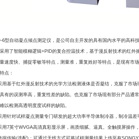
Q-6型自动凝点倾点测定仪，是公司自主开发的具有国内水平的高科
采用了智能模糊逻辑+PID的复合控温技术，基于漫反射技术的红外捕
量速度快、捕捉零敏等特点，测量准，重复姓好等特点，是现有市
特点：
采用基于红外漫反射技术的光学方法检测液体是否凝结，克服了市场
具有的误测率高，重复性差的缺陷。也克服了市场现有部分产品通
难以检测高透明度度试样的缺陷。
采用针对试样凝点测量专门研发的超大功率半导体制冷器，制冷温差可
采用7英寸WVGA高清真彩显示屏，画质细腻、逼真。全触摸屏操作
数据传输(选配)：可通过无线方式可将试样测量结果上传至有SONG