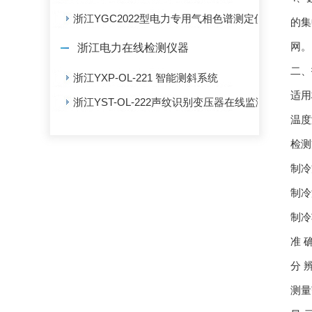
浙江YGC2022型电力专用气相色谱测定仪
的集
网。
浙江电力在线检测仪器
二、
浙江YXP-OL-221 智能测斜系统
适用标
浙江YST-OL-222声纹识别变压器在线监测系统
温度
检测
制冷
制冷
制冷
准 
分 辨
测量