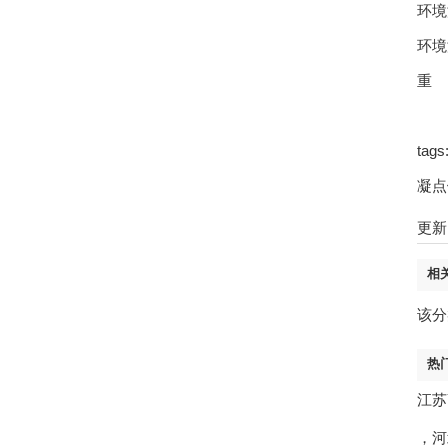
环境
环境
重 
ta
凝点
更新时
相
该分
热
江苏
，
河