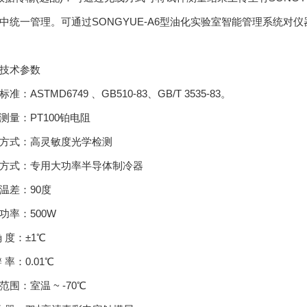
中统一管理。可通过SONGYUE-A6型油化实验室智能管理系统
技术参数
准：ASTMD6749 、GB510-83、GB/T 3535-83。
测量：PT100铂电阻
方式：高灵敏度光学检测
方式：专用大功率半导体制冷器
温差：90度
功率：500W
确 度：±1℃
 率：0.01℃
范围：室温 ~ -70℃