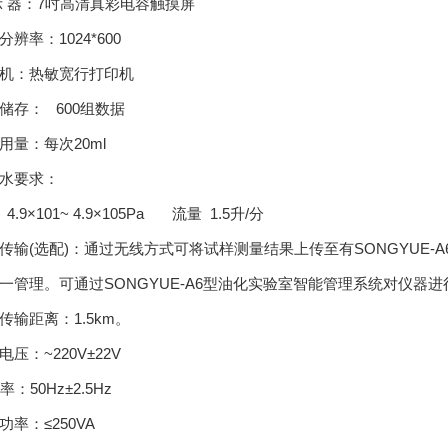
示 器：7吋高清真彩电容触摸屏
分辨率：1024*600
机：热敏宽行打印机
储存： 600组数据
用量：每次20ml
水要求：
4.9×101~ 4.9×105Pa 流量 1.5升/分
传输(选配)：通过无线方式可将试样测量结果上传至有SONGYUE
一管理。可通过SONGYUE-A6型油化实验室智能管理系统对仪
传输距离：1.5km。
电压：~220V±22V
：50Hz±2.5Hz
功率：≤250VA