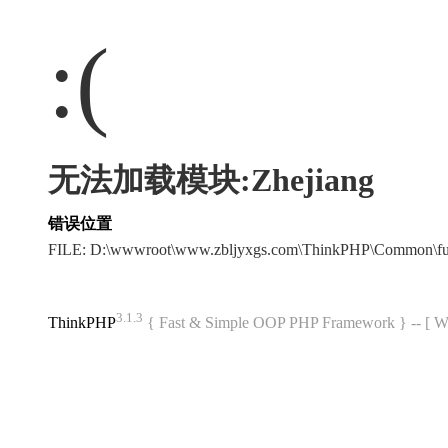
:(
无法加载模块:Zhejiang
错误位置
FILE: D:\wwwroot\www.zbljyxgs.com\ThinkPHP\Common\f
3.1.3
ThinkPHP
{ Fast & Simple OOP PHP Framework } -- 