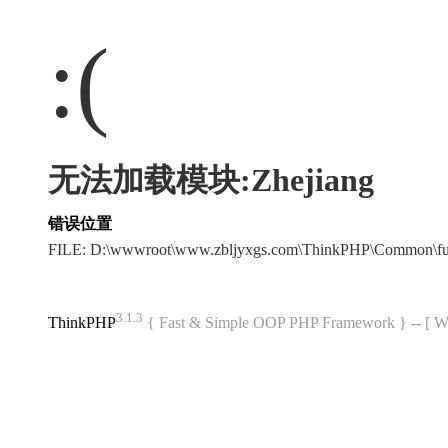
:(
无法加载模块:Zhejiang
错误位置
FILE: D:\wwwroot\www.zbljyxgs.com\ThinkPHP\Common\f
3.1.3
ThinkPHP
{ Fast & Simple OOP PHP Framework } -- 