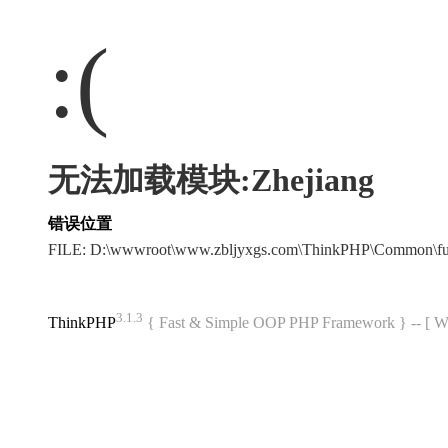
:(
无法加载模块:Zhejiang
错误位置
FILE: D:\wwwroot\www.zbljyxgs.com\ThinkPHP\Common\f
3.1.3
ThinkPHP
{ Fast & Simple OOP PHP Framework } -- 