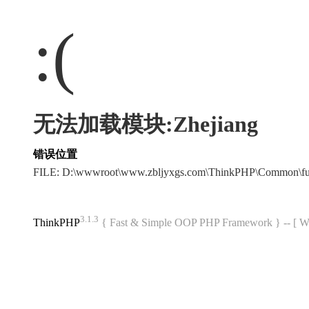
:(
无法加载模块:Zhejiang
错误位置
FILE: D:\wwwroot\www.zbljyxgs.com\ThinkPHP\Common\f
3.1.3
ThinkPHP
{ Fast & Simple OOP PHP Framework } -- 