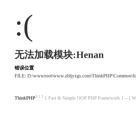
:(
无法加载模块:Henan
错误位置
FILE: D:\wwwroot\www.zbljyxgs.com\ThinkPHP\Common\f
3.1.3
ThinkPHP
{ Fast & Simple OOP PHP Framework } -- 