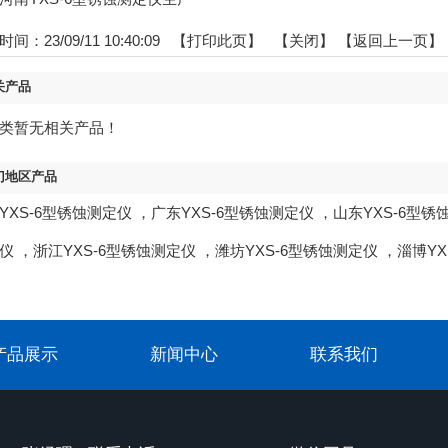
间：23/09/11 10:40:09 【
打印此页
】 【
关闭
】
【返回上一页】
关产品
类暂无相关产品！
门地区产品
YXS-6型锈蚀测定仪
，
广东YXS-6型锈蚀测定仪
，
山东YXS-6型锈
仪
，
浙江YXS-6型锈蚀测定仪
，
潍坊YXS-6型锈蚀测定仪
，
淄博YX
产品展示
新闻中心
联系我们