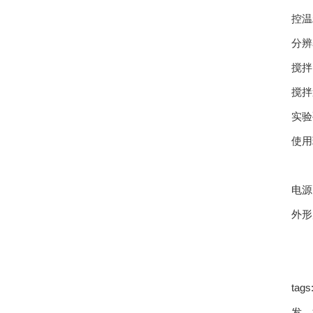
控温
分辨
搅拌
搅拌
实验
使用
≤
电源
外形尺
ta
发，