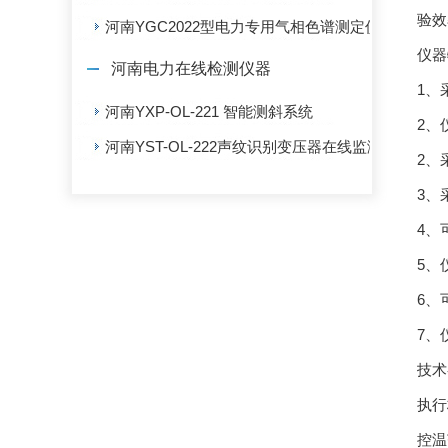
验效
河南YGC2022型电力专用气相色谱测定仪
仪器
河南电力在线检测仪器
1、
河南YXP-OL-221 智能测斜系统
2、
河南YST-OL-222声纹识别变压器在线监测系统
2、
3、
4、
5、
6、
7、
技术
执行标
控温