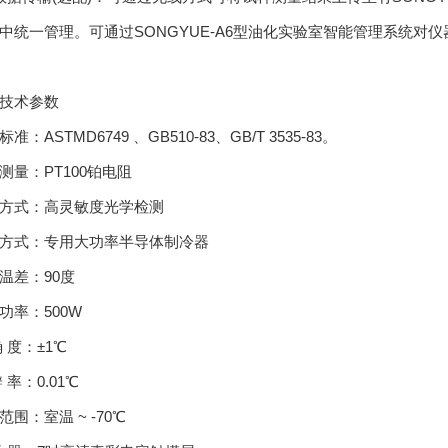
中统一管理。可通过SONGYUE-A6型油化实验室智能管理系统
技术参数
准：ASTMD6749 、GB510-83、GB/T 3535-83。
测量：PT100铂电阻
方式：高灵敏度光学检测
方式：专用大功率半导体制冷器
温差：90度
功率：500W
确 度：±1℃
 率：0.01℃
范围：室温 ~ -70℃