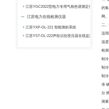
江苏YGC2022型电力专用气相色谱测定仪
的集
网。
江苏电力在线检测仪器
二、
江苏YXP-OL-221 智能测斜系统
适用标
江苏YST-OL-222声纹识别变压器在线监测系统
温度
检测
制冷
制冷
制冷
准 
分 辨
测量