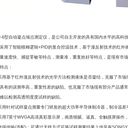
Q-6型自动凝点倾点测定仪，是公司自主开发的具有国内水平的高科
采用了智能模糊逻辑+PID的复合控温技术，基于漫反射技术的红外捕
量速度快、捕捉零敏等特点，测量准，重复姓好等特点，是现有市
特点：
采用基于红外漫反射技术的光学方法检测液体是否凝结，克服了市场
具有的误测率高，重复性差的缺陷。也克服了市场现有部分产品通
难以检测高透明度度试样的缺陷。
采用针对试样凝点测量专门研发的超大功率半导体制冷器，制冷温差可
采用7英寸WVGA高清真彩显示屏，画质细腻、逼真。全触摸屏操作
数据传输(选配)：可通过无线方式可将试样测量结果上传至有SONG