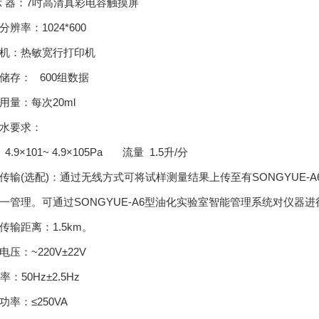
示 器：7吋高清真彩电容触摸屏
分辨率：1024*600
机：热敏宽行打印机
储存： 600组数据
用量：每次20ml
水要求：
4.9×101~ 4.9×105Pa 流量 1.5升/分
传输(选配)：通过无线方式可将试样测量结果上传至有SONGYUE
一管理。可通过SONGYUE-A6型油化实验室智能管理系统对仪
传输距离：1.5km。
电压：~220V±22V
：50Hz±2.5Hz
功率：≤250VA