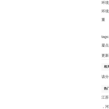
环境
环境
重 
ta
凝点
更新时
相
该分
热
江苏
，
河