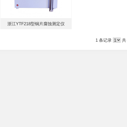
浙江YTF218型铜片腐蚀测定仪
1 条记录
共 