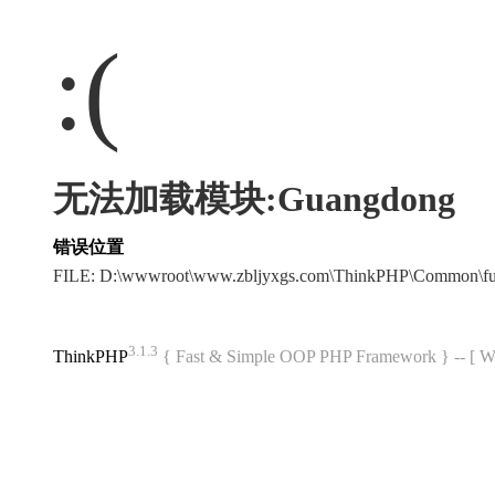
:(
无法加载模块:Guangdong
错误位置
FILE: D:\wwwroot\www.zbljyxgs.com\ThinkPHP\Common\f
3.1.3
ThinkPHP
{ Fast & Simple OOP PHP Framework } -- 