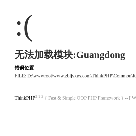
:(
无法加载模块:Guangdong
错误位置
FILE: D:\wwwroot\www.zbljyxgs.com\ThinkPHP\Common\f
3.1.3
ThinkPHP
{ Fast & Simple OOP PHP Framework } -- 