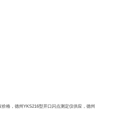
测定仪价格，德州YKS216型开口闪点测定仪供应，德州