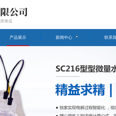
产品展示
新闻中心
联系