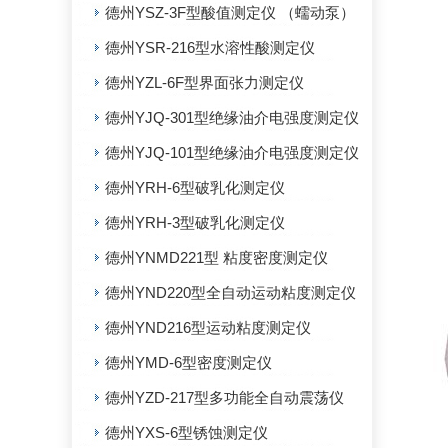
德州YSZ-3F型酸值测定仪 （蠕动泵）
德州YSR-216型水溶性酸测定仪
德州YZL-6F型界面张力测定仪
德州YJQ-301型绝缘油介电强度测定仪
德州YJQ-101型绝缘油介电强度测定仪
德州YRH-6型破乳化测定仪
德州YRH-3型破乳化测定仪
德州YNMD221型 粘度密度测定仪
德州YND220型全自动运动粘度测定仪
德州YND216型运动粘度测定仪
德州YMD-6型密度测定仪
德州YZD-217型多功能全自动震荡仪
德州YXS-6型锈蚀测定仪