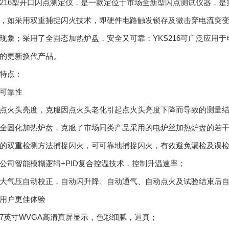
S216型开口闪点测定仪，是一款定位于市场全新型闪点测试仪器，是
，如采用双重捕捉闪火技术，即硬件电路触发锁存及微击穿电流突
现象；采用了全固态加热炉盘，安全又可靠；YKS216可广泛应用
的更新换代产品。
特点：
可靠性
点火头亮度，克服因点火头老化引起点火头亮度下降而导致的测量
全固化加热炉盘，克服了市场同类产品采用的电炉丝加热炉盘的若
的双重检测方法捕捉闪火，可可靠地捕捉闪火，有效避免漏检及误
公司智能模糊逻辑+PID复合控温技术，控制升温速率；
大气压自动校正，自动闪升降、自动通气、自动点火及试验结束后
用户更佳体验
7英寸WVGA高清真屏显示，色彩细腻，逼真；