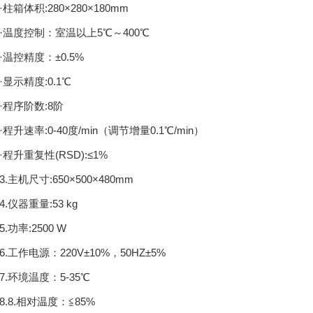
箱体积:280×280×180mm
度控制：室温以上5℃～400℃
控精度：±0.5%
示精度:0.1℃
序阶数:8阶
升速率:0-40度/min（调节增量0.1℃/min）
升重复性(RSD):≤1%
主机尺寸:650×500×480mm
仪器重量:53 kg
功率:2500 W
工作电源：220V±10%，50HZ±5%
环境温度：5-35℃
8.相对温度：≦85%