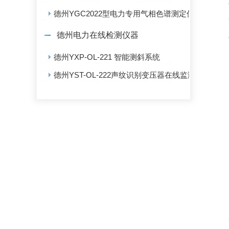
8、
德州YGC2022型电力专用气相色谱测定仪
9、
德州电力在线检测仪器
气
1
德州YXP-OL-221 智能测斜系统
·TC
德州YST-OL-222声纹识别变压器在线监测系统
·基
·基
·线
·FI
·基
·基线
·线
2