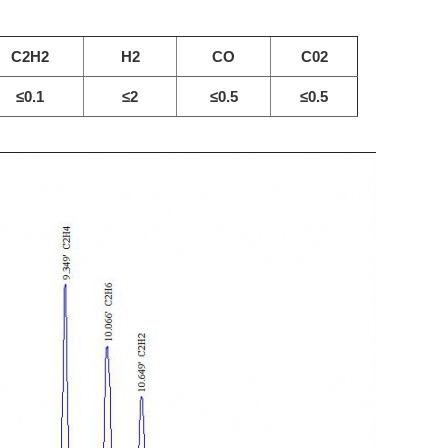
C2H2
H2
CO
C02
≤0.1
≤2
≤0.
5
≤0.5