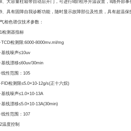
大容量柱箱带自动后开门，可进行8阶程序升温设置，8路外部事
具有固障自我诊断功能，随时显示故障部位及性质，具有超温保护
相色谱仪技术参数：
检测器指标
D检测限:6000-8000mv.ml/mg
线噪声≤10uv
线漂移≤60uv/30min
性范围：105
D检测限≤5.0×10-12g/s(正十六烷)
线噪声≤1.0×10-13A
漂移≤5.0×10-13A(30min)
性范围：107
温度控制