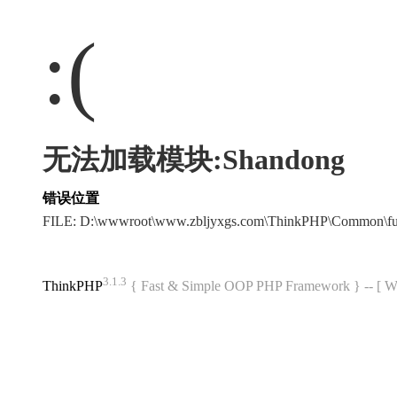
:(
无法加载模块:Shandong
错误位置
FILE: D:\wwwroot\www.zbljyxgs.com\ThinkPHP\Common\f
3.1.3
ThinkPHP
{ Fast & Simple OOP PHP Framework } -- 