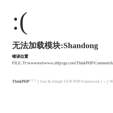
:(
无法加载模块:Shandong
错误位置
FILE: D:\wwwroot\www.zbljyxgs.com\ThinkPHP\Common\f
3.1.3
ThinkPHP
{ Fast & Simple OOP PHP Framework } -- 