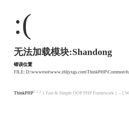
:(
无法加载模块:Shandong
错误位置
FILE: D:\wwwroot\www.zbljyxgs.com\ThinkPHP\Common\f
3.1.3
ThinkPHP
{ Fast & Simple OOP PHP Framework } -- 