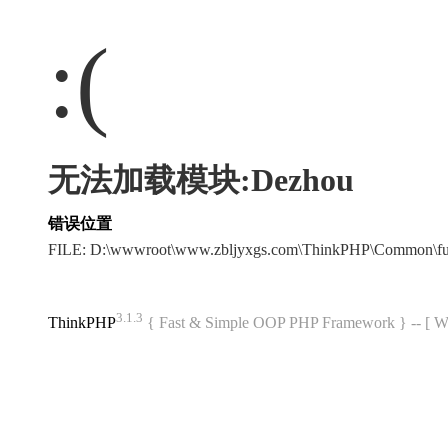
:(
无法加载模块:Dezhou
错误位置
FILE: D:\wwwroot\www.zbljyxgs.com\ThinkPHP\Common\f
3.1.3
ThinkPHP
{ Fast & Simple OOP PHP Framework } -- 