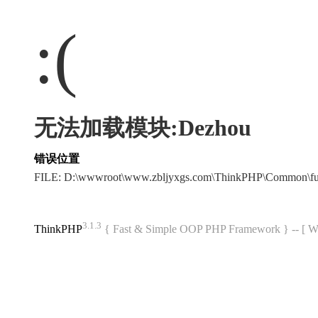
:(
无法加载模块:Dezhou
错误位置
FILE: D:\wwwroot\www.zbljyxgs.com\ThinkPHP\Common\f
3.1.3
ThinkPHP
{ Fast & Simple OOP PHP Framework } -- 