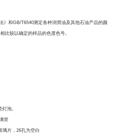
定法》和GB/T6540测定各种润滑油及其他石油产品的颜
片相比较以确定的样品的色度色号。
乳壳灯泡。
玻璃管
玻璃片，26孔为空白