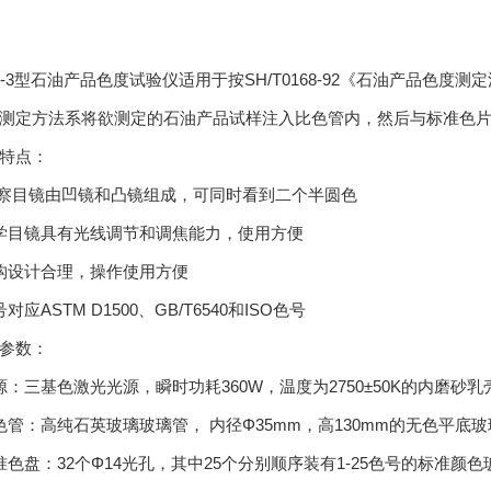
D-3型石油产品色度试验仪适用于按SH/T0168-92《石油产品色度测
测定方法系将欲测定的石油产品试样注入比色管内，然后与标准色
特点：
观察目镜由凹镜和凸镜组成，可同时看到二个半圆色
学目镜具有光线调节和调焦能力，使用方便
构设计合理，操作使用方便
对应ASTM D1500、GB/T6540和ISO色号
参数：
源：三基色激光光源，瞬时功耗360W，温度为2750±50K的内磨砂
色管：高纯石英玻璃玻璃管， 内径Φ35mm，高130mm的无色平底
准色盘：32个Φ14光孔，其中25个分别顺序装有1-25色号的标准颜色