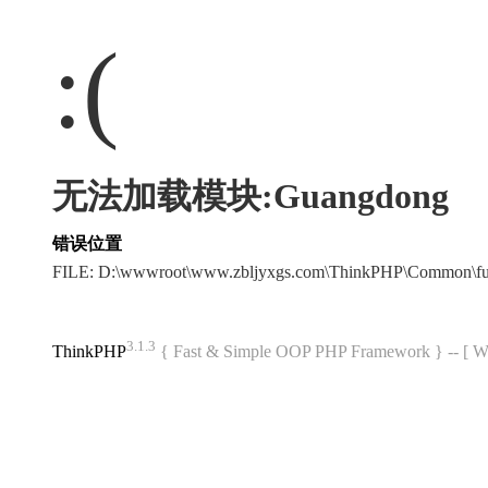
:(
无法加载模块:Guangdong
错误位置
FILE: D:\wwwroot\www.zbljyxgs.com\ThinkPHP\Common\f
3.1.3
ThinkPHP
{ Fast & Simple OOP PHP Framework } -- 