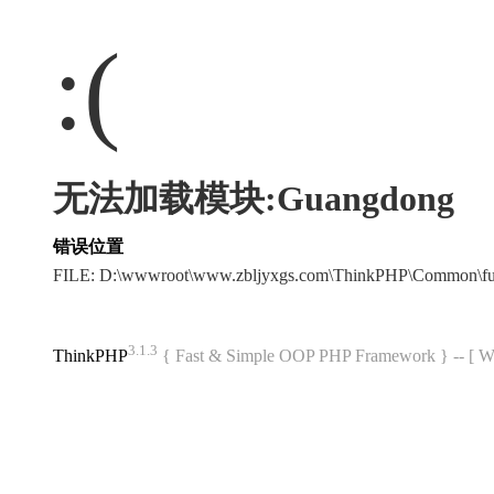
:(
无法加载模块:Guangdong
错误位置
FILE: D:\wwwroot\www.zbljyxgs.com\ThinkPHP\Common\f
3.1.3
ThinkPHP
{ Fast & Simple OOP PHP Framework } -- 