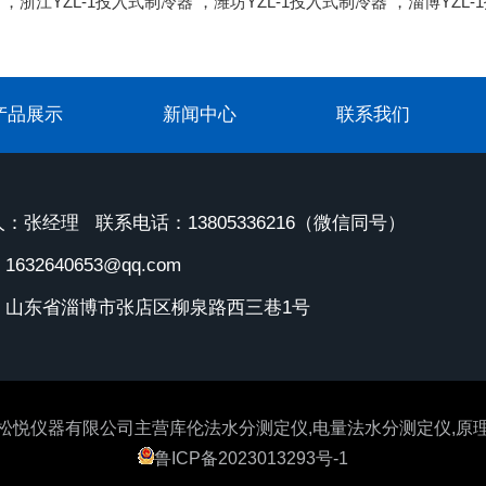
，
浙江YZL-1投入式制冷器
，
潍坊YZL-1投入式制冷器
，
淄博YZL
产品展示
新闻中心
联系我们
：张经理 联系电话：13805336216（微信同号）
632640653@qq.com
：山东省淄博市张店区柳泉路西三巷1号
松悦仪器有限公司主营
库伦法水分测定仪,电量法水分测定仪,原
鲁ICP备2023013293号-1