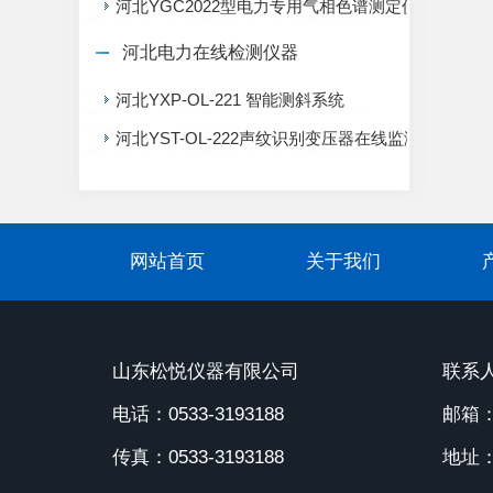
河北YGC2022型电力专用气相色谱测定仪
河北电力在线检测仪器
河北YXP-OL-221 智能测斜系统
河北YST-OL-222声纹识别变压器在线监测系统
网站首页
关于我们
山东松悦仪器有限公司
联系人
电话：0533-3193188
邮箱：1
传真：0533-3193188
地址