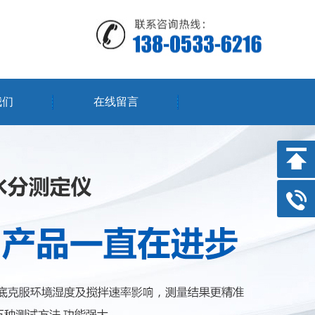
我们
在线留言