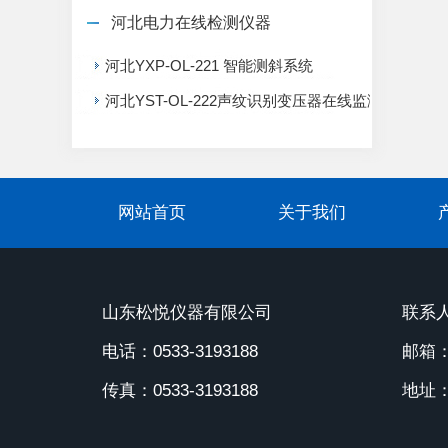
河北电力在线检测仪器
河北YXP-OL-221 智能测斜系统
河北YST-OL-222声纹识别变压器在线监测系统
网站首页
关于我们
山东松悦仪器有限公司
联系人
电话：0533-3193188
邮箱：1
传真：0533-3193188
地址