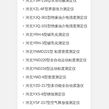
河北YSR-216型水溶性酸测定仪
河北YZL-6F型界面张力测定仪
河北YJQ-301型绝缘油介电强度测定仪
河北YJQ-101型绝缘油介电强度测定仪
河北YRH-6型破乳化测定仪
河北YRH-3型破乳化测定仪
河北YNMD221型 粘度密度测定仪
河北YND220型全自动运动粘度测定仪
河北YND216型运动粘度测定仪
河北YMD-6型密度测定仪
河北YZD-217型多功能全自动震荡仪
河北YXS-6型锈蚀测定仪
河北YSF-217型空气释放值测定仪