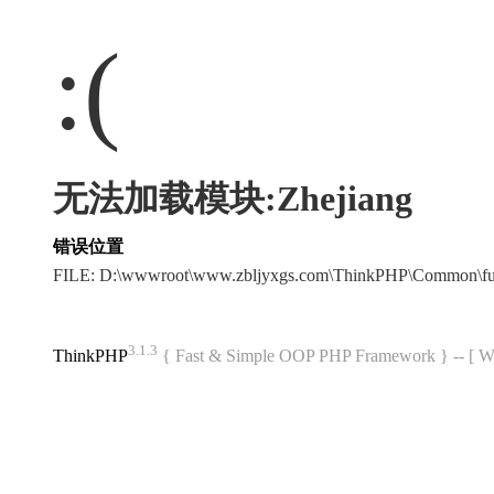
:(
无法加载模块:Zhejiang
错误位置
FILE: D:\wwwroot\www.zbljyxgs.com\ThinkPHP\Common\f
3.1.3
ThinkPHP
{ Fast & Simple OOP PHP Framework } -- 