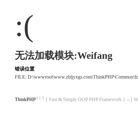
:(
无法加载模块:Weifang
错误位置
FILE: D:\wwwroot\www.zbljyxgs.com\ThinkPHP\Common\f
3.1.3
ThinkPHP
{ Fast & Simple OOP PHP Framework } -- 