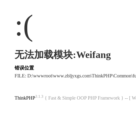
:(
无法加载模块:Weifang
错误位置
FILE: D:\wwwroot\www.zbljyxgs.com\ThinkPHP\Common\f
3.1.3
ThinkPHP
{ Fast & Simple OOP PHP Framework } -- 