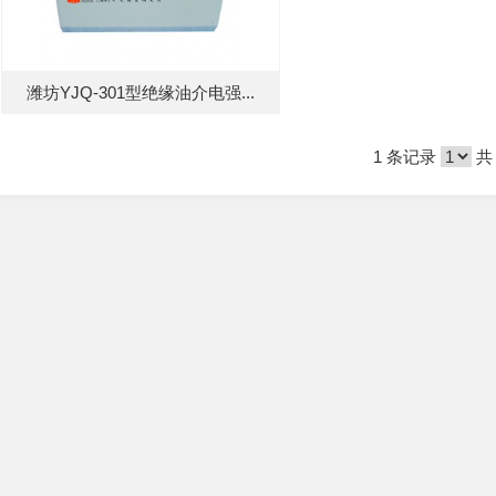
潍坊YJQ-301型绝缘油介电强...
1 条记录
共 