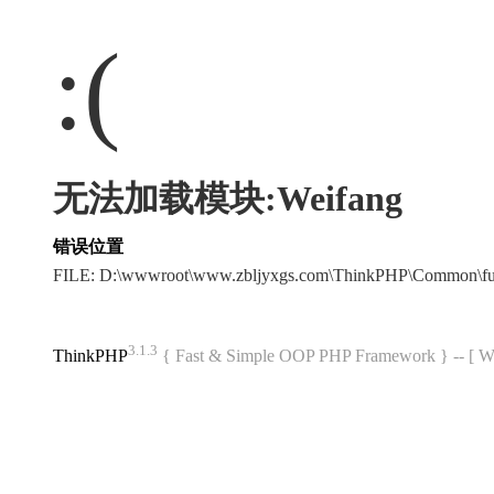
:(
无法加载模块:Weifang
错误位置
FILE: D:\wwwroot\www.zbljyxgs.com\ThinkPHP\Common\f
3.1.3
ThinkPHP
{ Fast & Simple OOP PHP Framework } -- 