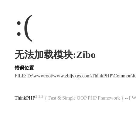
:(
无法加载模块:Zibo
错误位置
FILE: D:\wwwroot\www.zbljyxgs.com\ThinkPHP\Common\f
3.1.3
ThinkPHP
{ Fast & Simple OOP PHP Framework } -- 