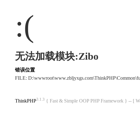
:(
无法加载模块:Zibo
错误位置
FILE: D:\wwwroot\www.zbljyxgs.com\ThinkPHP\Common\f
3.1.3
ThinkPHP
{ Fast & Simple OOP PHP Framework } -- 