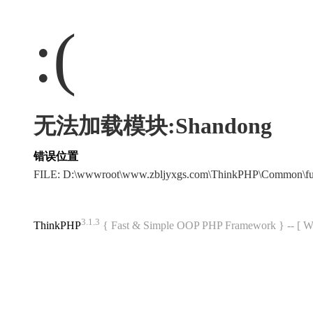
:(
无法加载模块:Shandong
错误位置
FILE: D:\wwwroot\www.zbljyxgs.com\ThinkPHP\Common\f
3.1.3
ThinkPHP
{ Fast & Simple OOP PHP Framework } -- 