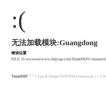
:(
无法加载模块:Guangdong
错误位置
FILE: D:\wwwroot\www.zbljyxgs.com\ThinkPHP\Common\f
3.1.3
ThinkPHP
{ Fast & Simple OOP PHP Framework } -- 