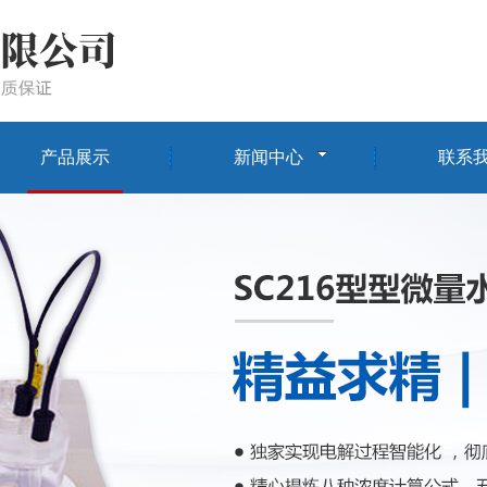
产品展示
新闻中心
联系