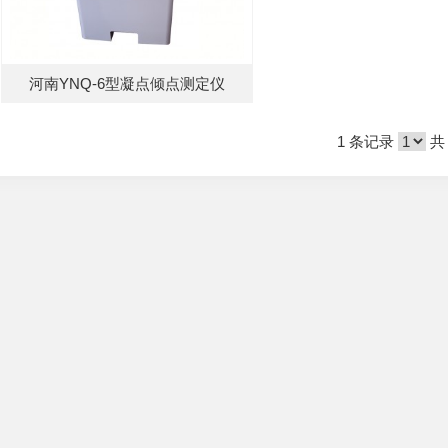
河南YNQ-6型凝点倾点测定仪
1 条记录
共 