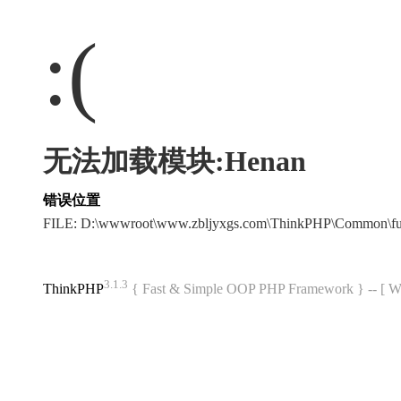
:(
无法加载模块:Henan
错误位置
FILE: D:\wwwroot\www.zbljyxgs.com\ThinkPHP\Common\f
3.1.3
ThinkPHP
{ Fast & Simple OOP PHP Framework } -- 