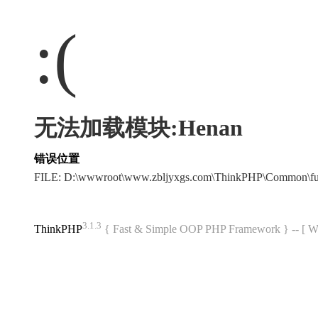
:(
无法加载模块:Henan
错误位置
FILE: D:\wwwroot\www.zbljyxgs.com\ThinkPHP\Common\f
3.1.3
ThinkPHP
{ Fast & Simple OOP PHP Framework } -- 