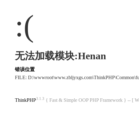
:(
无法加载模块:Henan
错误位置
FILE: D:\wwwroot\www.zbljyxgs.com\ThinkPHP\Common\f
3.1.3
ThinkPHP
{ Fast & Simple OOP PHP Framework } -- 