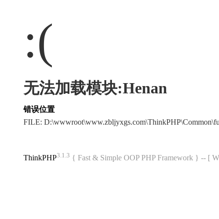
:(
无法加载模块:Henan
错误位置
FILE: D:\wwwroot\www.zbljyxgs.com\ThinkPHP\Common\f
3.1.3
ThinkPHP
{ Fast & Simple OOP PHP Framework } -- 