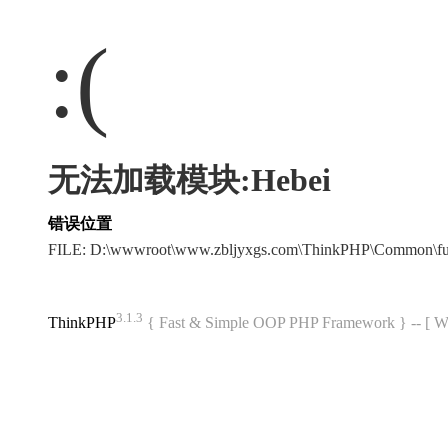
:(
无法加载模块:Hebei
错误位置
FILE: D:\wwwroot\www.zbljyxgs.com\ThinkPHP\Common\f
3.1.3
ThinkPHP
{ Fast & Simple OOP PHP Framework } -- 