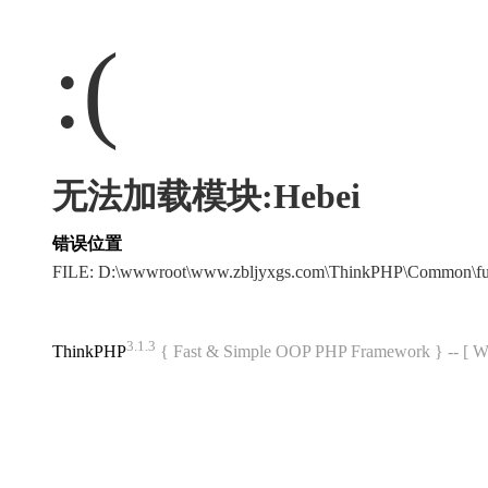
:(
无法加载模块:Hebei
错误位置
FILE: D:\wwwroot\www.zbljyxgs.com\ThinkPHP\Common\f
3.1.3
ThinkPHP
{ Fast & Simple OOP PHP Framework } -- 